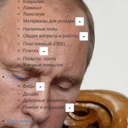
Ковролин
Ламинат
Линолеум
Материалы для укладки
Наливные полы
Общие вопросы и работы
Пластиковый (ПВХ)
Плитка
Полы по грунту
Уличные покрытия
Потолки
Виды
Дизайн
Доборные элементы
Ремонт и операции
Сад и огород