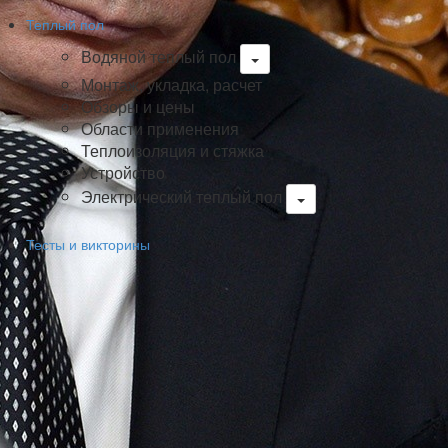
Теплый пол
Водяной теплый пол
Монтаж, укладка, расчет
Обзоры и цены
Области применения
Теплоизоляция и стяжка
Устройство
Электрический теплый пол
Тесты и викторины