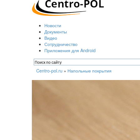
Новости
Документы
Видео
Сотрудничество
Приложения для Android
Centro-pol.ru
»
Напольные покрытия