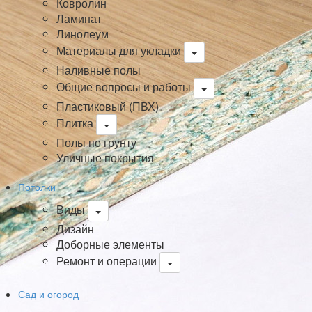
Ковролин
Ламинат
Линолеум
Материалы для укладки
Наливные полы
Общие вопросы и работы
Пластиковый (ПВХ)
Плитка
Полы по грунту
Уличные покрытия
Потолки
Виды
Дизайн
Доборные элементы
Ремонт и операции
Сад и огород