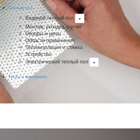
Теплый пол
Водяной теплый пол
Монтаж, укладка, расчет
Обзоры и цены
Области применения
Теплоизоляция и стяжка
Устройство
Электрический теплый пол
Тесты и викторины