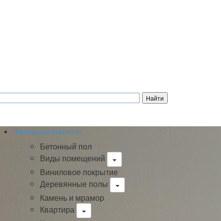
Напольные покрытия
Бетонный пол
Виды помещений
Виниловое покрытие
Деревянные полы
Камень и мрамор
Квартира