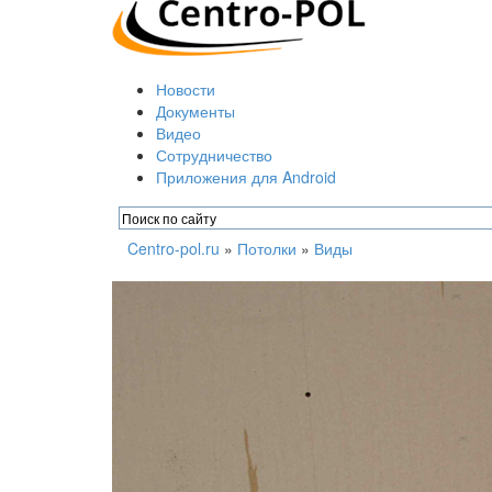
Новости
Документы
Видео
Сотрудничество
Приложения для Android
Centro-pol.ru
»
Потолки
»
Виды