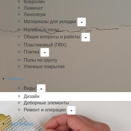
Ковролин
Ламинат
Линолеум
Материалы для укладки
Наливные полы
Общие вопросы и работы
Пластиковый (ПВХ)
Плитка
Полы по грунту
Уличные покрытия
Потолки
Виды
Дизайн
Доборные элементы
Ремонт и операции
Сад и огород