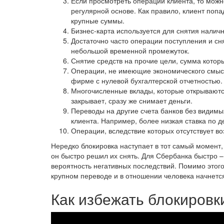
Если просмотреть операции клиента, то можн
регулярной основе. Как правило, клиент поп
крупные суммы.
Бизнес-карта используется для снятия наличн
Достаточно часто операции поступления и сн
небольшой временной промежуток.
Снятие средств на прочие цели, сумма котор
Операции, не имеющие экономического смыс
фирме с нулевой бухгалтерской отчетностью.
Многочисленные вклады, которые открываются 
закрывает, сразу же снимает деньги.
Переводы на другие счета банков без видимы
клиента. Например, более низкая ставка по д
Операции, вследствие которых отсутствует в
Нередко блокировка наступает в тот самый момент,
он быстро решил их снять. Для Сбербанка быстро – э
вероятность негативных последствий. Помимо этог
крупном переводе и в отношении человека начнетс
Как избежать блокировк