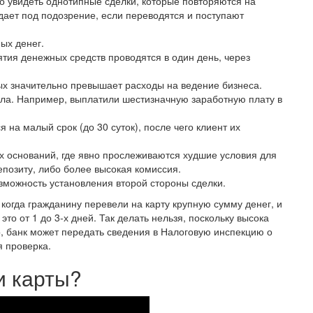
о увидеть однотипные сделки, которые повторяются на
адает под подозрение, если переводятся и поступают
ых денег.
ятия денежных средств проводятся в один день, через
ых значительно превышает расходы на ведение бизнеса.
ла. Например, выплатили шестизначную заработную плату в
на малый срок (до 30 суток), после чего клиент их
х оснований, где явно прослеживаются худшие условия для
епозиту, либо более высокая комиссия.
озможность установления второй стороны сделки.
 когда гражданину перевели на карту крупную сумму денег, и
то от 1 до 3-х дней. Так делать нельзя, поскольку высока
о, банк может передать сведения в Налоговую инспекцию о
я проверка.
и карты?