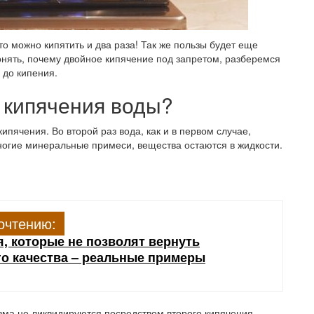
то можно кипятить и два раза! Так же пользы будет еще
понять, почему двойное кипячение под запретом, разберемся
 до кипения.
о кипячения воды?
пячения. Во второй раз вода, как и в первом случае,
ногие минеральные примеси, вещества остаются в жидкости.
очтению:
, которые не позволят вернуть
о качества – реальные примеры
зма не ликвидируются посредством второго кипячения,