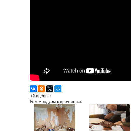
(
2
оценок)
Рекомендуем к прочтению: