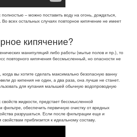
 полностью – можно поставить воду на огонь, дождаться,
ь. Во всех остальных случаях повторное кипячение не имеет
орное кипячение?
енических манипуляций либо работы (мытье полов и пр.), то
есс повторного кипячения бессмысленный, но опасности не
, когда вы хотите сделать максимально безопасную ванну
овели до кипения не один, а два раза, она лучше не станет.
ользовать для купания малышей обычную водопроводную
х свойств жидкости, предстает бессмысленной
м фильтре, обеспечить первичную очистку от вредных
войства разрушаться. Если после фильтрации еще и
им свойствам приблизится к идеальному составу.