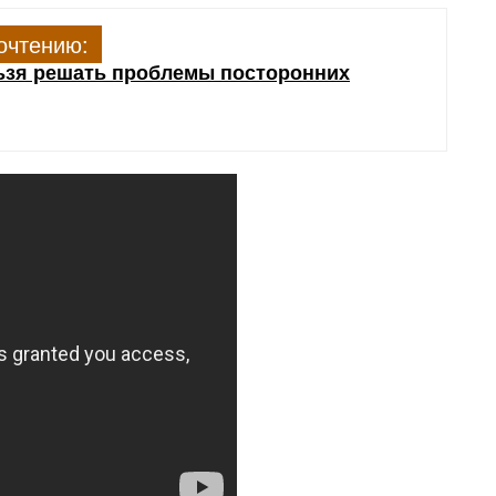
очтению:
ьзя решать проблемы посторонних