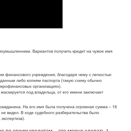
лоумышленники. Вариантов получить кредит на чужое имя
ом финансового учреждения, благодаря чему с легкостью
данным либо копиям паспорта (такую схему обычно
икрофинансовых организациях).
маскируется под владельца, от его имени заключает
ражданина. На его имя была получена огромная сумма – 16
а не видел. В ходе судебного разбирательства было
 экспертиза).
 по своим кредитам – это можно сделать 1