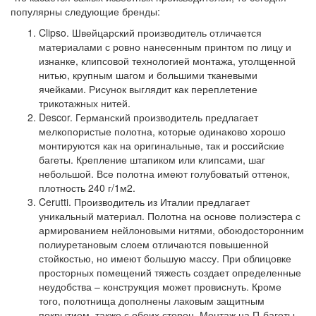
популярны следующие бренды:
Clipso.
Швейцарский производитель отличается
материалами с ровно нанесенным принтом по лицу и
изнанке, клипсовой технологией монтажа, утолщенной
нитью, крупным шагом и большими тканевыми
ячейками. Рисунок выглядит как переплетение
трикотажных нитей.
Descor.
Германский производитель предлагает
мелкопористые полотна, которые одинаково хорошо
монтируются как на оригинальные, так и российские
багеты. Крепление штапиком или клипсами, шаг
небольшой. Все полотна имеют голубоватый оттенок,
плотность 240 г/1м2.
Cerutti.
Производитель из Италии предлагает
уникальный материал. Полотна на основе полиэстера с
армированием нейлоновыми нитями, обоюдосторонним
полиуретановым слоем отличаются повышенной
стойкостью, но имеют большую массу. При облицовке
просторных помещений тяжесть создает определенные
неудобства – конструкция может провиснуть. Кроме
того, полотнища дополнены лаковым защитным
покрытием, также с обеих сторон. Монтаж на П-багеты,