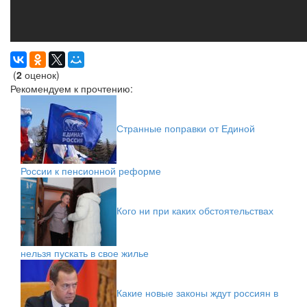
(
2
оценок)
Рекомендуем к прочтению:
Странные поправки от Единой
России к пенсионной реформе
Кого ни при каких обстоятельствах
нельзя пускать в свое жилье
Какие новые законы ждут россиян в