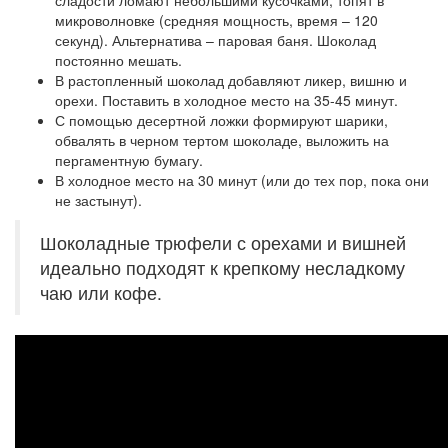
сладости ломают небольшими кусочками, топят в
микроволновке (средняя мощность, время – 120
секунд). Альтернатива – паровая баня. Шоколад
постоянно мешать.
В растопленный шоколад добавляют ликер, вишню и
орехи. Поставить в холодное место на 35-45 минут.
С помощью десертной ложки формируют шарики,
обвалять в черном тертом шоколаде, выложить на
пергаментную бумагу.
В холодное место на 30 минут (или до тех пор, пока они
не застынут).
Шоколадные трюфели с орехами и вишней
идеально подходят к крепкому несладкому
чаю или кофе.