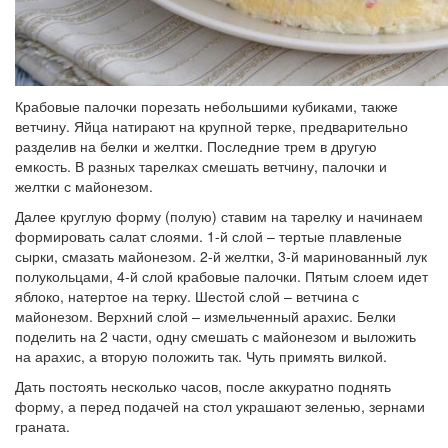
Крабовые палочки порезать небольшими кубиками, также
ветчину. Яйца натирают на крупной терке, предварительно
разделив на белки и желтки. Последние трем в другую
емкость. В разных тарелках смешать ветчину, палочки и
желтки с майонезом.
Далее круглую форму (полую) ставим на тарелку и начинаем
формировать салат слоями. 1-й слой – тертые плавленые
сырки, смазать майонезом. 2-й желтки, 3-й маринованный лук
полукольцами, 4-й слой крабовые палочки. Пятым слоем идет
яблоко, натертое на терку. Шестой слой – ветчина с
майонезом. Верхний слой – измельченный арахис. Белки
поделить на 2 части, одну смешать с майонезом и выложить
на арахис, а вторую положить так. Чуть примять вилкой.
Дать постоять несколько часов, после аккуратно поднять
форму, а перед подачей на стол украшают зеленью, зернами
граната.