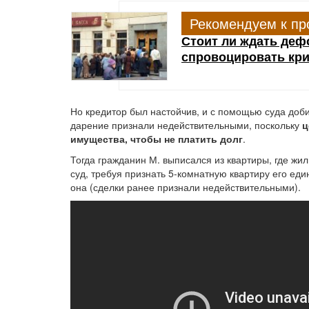
Рекомендуем к пр
Стоит ли ждать дефо
спровоцировать кри
Но кредитор был настойчив, и с помощью суда доб
дарение признали недействительными, поскольку
ц
имущества, чтобы не платить долг
.
Тогда гражданин М. выписался из квартиры, где жил
суд, требуя признать 5-комнатную квартиру его ед
она (сделки ранее признали недействительными).