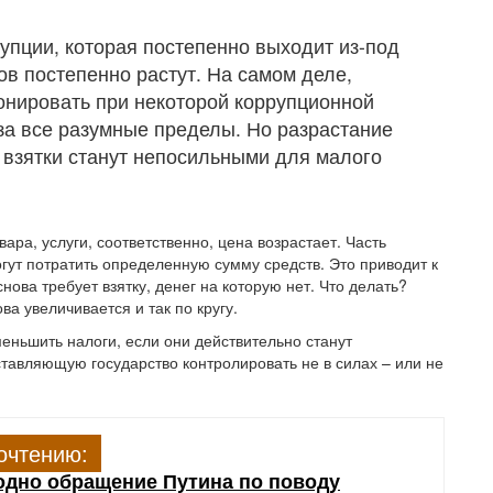
упции, которая постепенно выходит из-под
ов постепенно растут. На самом деле,
онировать при некоторой коррупционной
за все разумные пределы. Но разрастание
о взятки станут непосильными для малого
ра, услуги, соответственно, цена возрастает. Часть
огут потратить определенную сумму средств. Это приводит к
ова требует взятку, денег на которую нет. Что делать?
ва увеличивается и так по кругу.
меньшить налоги, если они действительно станут
авляющую государство контролировать не в силах – или не
очтению:
одно обращение Путина по поводу