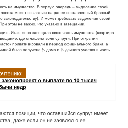
вать на имущество. В первую очередь – выделение своей
человека может ссылаться на ранее составленный брачный
о законодательству). И может требовать выделения своей
ри этом не важно, что указано в завещании.
ацию. Итак, жена завещала свою часть имущества (квартира
авещание, где оглашена воля супруги. При открытии
участок приватизировали в период официального брака, а
жчиной было получена ½ дома и ½ дачного участка и часть
очтению:
 законопроект о выплате по 10 тысяч
бычи недр
ются позиции, что оставшийся супруг имеет
тва, даже если он не заявлял о ее
.