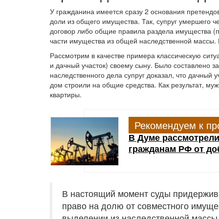
У гражданина имеется сразу 2 основания претендо
доли из общего имущества. Так, супруг умершего 
договор либо общие правила раздела имущества (п
части имущества из общей наследственной массы. П
Рассмотрим в качестве примера классическую ситу
и дачный участок) своему сыну. Было составлено з
наследственного дела супруг доказал, что дачный 
дом строили на общие средства. Как результат, му
квартиры.
Рекомендуем к пр
В Думе рассмотрели
гражданам РФ от до
В настоящий момент суды придержива
право на долю от совместного имущес
выделении из наследственной массы