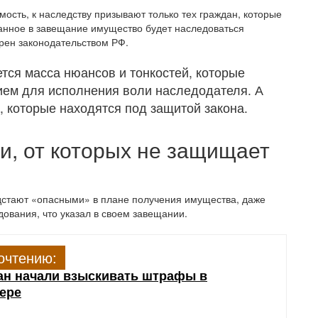
ость, к наследству призывают только тех граждан, которые
занное в завещание имущество будет наследоваться
рен законодательством РФ.
тся масса нюансов и тонкостей, которые
ием для исполнения воли наследодателя. А
, которые находятся под защитой закона.
и, от которых не защищает
едстают «опасными» в плане получения имущества, даже
дования, что указал в своем завещании.
очтению:
ан начали взыскивать штрафы в
ере