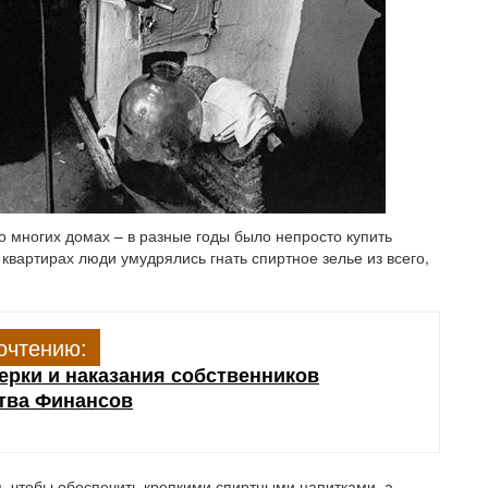
 многих домах – в разные годы было непросто купить
квартирах люди умудрялись гнать спиртное зелье из всего,
очтению:
рки и наказания собственников
тва Финансов
, чтобы обеспечить крепкими спиртными напитками, а