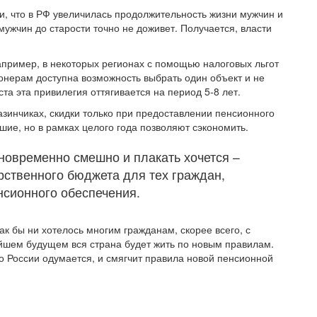
и, что в РФ увеличилась продолжительность жизни мужчин и
мужчин до старости точно не доживет. Получается, власти
апример, в некоторых регионах с помощью налоговых льгот
нерам доступна возможность выбрать один объект и не
ста эта привилегия оттягивается на период 5-8 лет.
зинчиках, скидки только при предоставлении пенсионного
шие, но в рамках целого года позволяют сэкономить.
новременно смешно и плакать хочется –
арственного бюджета для тех граждан,
нсионного обеспечения.
к бы ни хотелось многим гражданам, скорее всего, с
йшем будущем вся страна будет жить по новым правилам.
о России одумается, и смягчит правила новой пенсионной