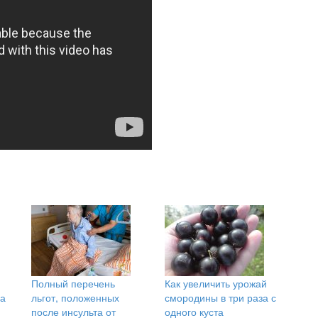
Полный перечень
Как увеличить урожай
а
льгот, положенных
смородины в три раза с
после инсульта от
одного куста