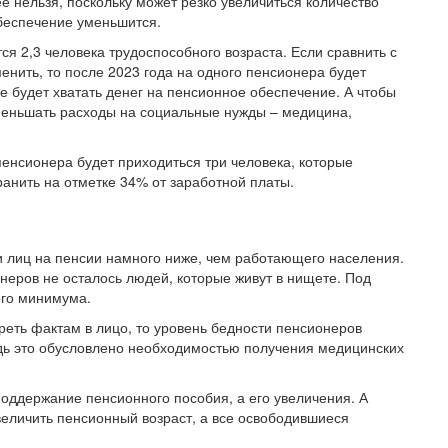
 нельзя, поскольку может резко увеличиться количество
обеспечение уменьшится.
ся 2,3 человека трудоспособного возраста. Если сравнить с
менить, то после 2023 года на одного пенсионера будет
не будет хватать денег на пенсионное обеспечение. А чтобы
 уменьшать расходы на социальные нужды – медицина,
нсионера будет приходиться три человека, которые
анить на отметке 34% от заработной платы.
 лиц на пенсии намного ниже, чем работающего населения.
онеров не осталось людей, которые живут в нищете. Под
ого минимума.
реть фактам в лицо, то уровень бедности пенсионеров
дь это обусловлено необходимостью получения медицинских
поддержание пенсионного пособия, а его увеличения. А
увеличить пенсионный возраст, а все освободившиеся