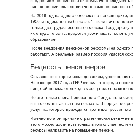
внедрением пенсионной системы. Но откладывать ее
лиц на пенсии, вследствие чего само пенсионное 
На 2018 год на одного человека на пенсии приходит
1950-м годом, то там было 5 к 1. Если ничего не из
только два трудоспособных человека. Государству 
их откуда-то взять, придется увеличивать налоги,
образование.
После внедрения пенсионной реформы на одного пе
работают. А реальный размер пособия удастся сохр
Бедность пенсионеров
Согласно некоторым исследованиям, уровень жизни
Но в конце 2017 года ПФР заявил, что среди пенси
нищетой понимают доход в месяц ниже прожиточн
Но это только слова Пенсионного Фонда. Если смот
выше, чем пытаются нам показать. В первую очере
услуг, на которые приходится тратиться россиянам.
Именно по этой причине стратегическая цель – не 
этого можно достигнуть только в том случае, если 
ресурсы направить на повышение пенсии.