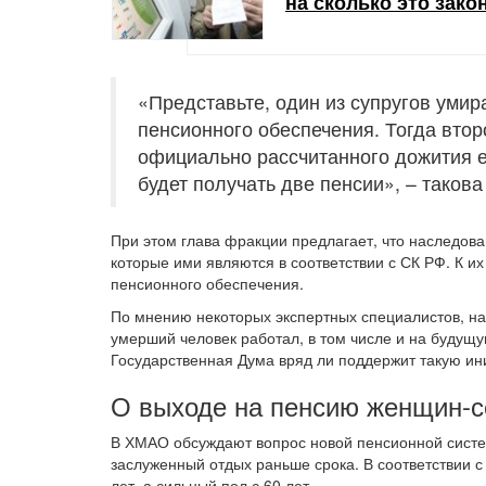
на сколько это зако
«Представьте, один из супругов умир
пенсионного обеспечения. Тогда втор
официально рассчитанного дожития е
будет получать две пенсии», – таков
При этом глава фракции предлагает, что наследов
которые ими являются в соответствии с СК РФ. К их
пенсионного обеспечения.
По мнению некоторых экспертных специалистов, на
умерший человек работал, в том числе и на будущу
Государственная Дума вряд ли поддержит такую ини
О выходе на пенсию женщин-с
В ХМАО обсуждают вопрос новой пенсионной систе
заслуженный отдых раньше срока. В соответствии 
лет, а сильный пол с 60 лет.