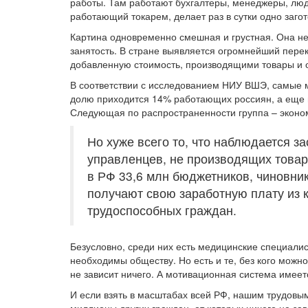
работы. Там работают бухгалтеры, менеджеры, люд
работающий токарем, делает раз в сутки одно загото
Картина одновременно смешная и грустная. Она не 
занятость. В стране выявляется огромнейший пер
добавленную стоимость, производящими товары и 
В соответствии с исследованием НИУ ВШЭ, самые м
долю приходится 14% работающих россиян, а еще н
Следующая по распространенности группа – эконом
Но хуже всего то, что наблюдается з
управленцев, не производящих товары
в РФ 33,6 млн бюджетников, чиновник
получают свою заработную плату из к
трудоспособных граждан.
Безусловно, среди них есть медицинские специалис
необходимы обществу. Но есть и те, без кого можно
не зависит ничего. А мотивационная система имеетс
И если взять в масштабах всей РФ, нашим трудовым 