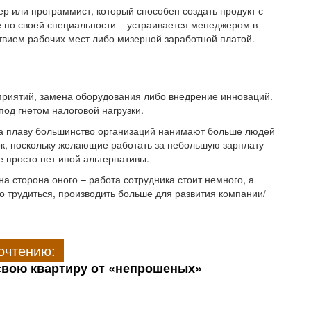
р или программист, который способен создать продукт с
е по своей специальности – устраивается менеджером в
ствием рабочих мест либо мизерной заработной платой.
приятий, замена оборудования либо внедрение инноваций.
под гнетом налоговой нагрузки.
а плаву большинство организаций нанимают больше людей
ок, поскольку желающие работать за небольшую зарплату
е просто нет иной альтернативы.
 сторона оного – работа сотрудника стоит немного, а
о трудиться, производить больше для развития компании/
очтению:
свою квартиру от «непрошеных»