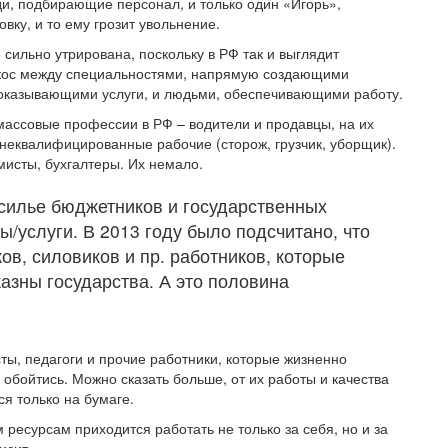
и, подбирающие персонал, и только один «Игорь»,
вку, и то ему грозит увольнение.
сильно утрирована, поскольку в РФ так и выглядит
екос между специальностями, напрямую создающими
оказывающими услуги, и людьми, обеспечивающими работу.
ассовые профессии в РФ – водители и продавцы, на их
еквалифицированные рабочие (сторож, грузчик, уборщик).
исты, бухгалтеры. Их немало.
асилье бюджетников и государственных
/услуги. В 2013 году было подсчитано, что
ов, силовиков и пр. работников, которые
азны государства. А это половина
ты, педагоги и прочие работники, которые жизненно
 обойтись. Можно сказать больше, от их работы и качества
я только на бумаге.
ресурсам приходится работать не только за себя, но и за