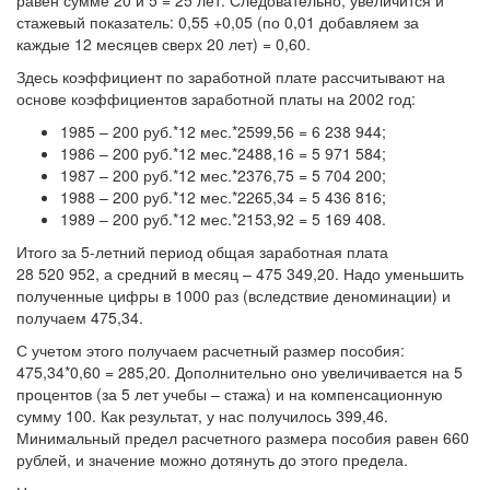
равен сумме 20 и 5 = 25 лет. Следовательно, увеличится и
стажевый показатель: 0,55 +0,05 (по 0,01 добавляем за
каждые 12 месяцев сверх 20 лет) = 0,60.
Здесь коэффициент по заработной плате рассчитывают на
основе коэффициентов заработной платы на 2002 год:
1985 – 200 руб.*12 мес.*2599,56 = 6 238 944;
1986 – 200 руб.*12 мес.*2488,16 = 5 971 584;
1987 – 200 руб.*12 мес.*2376,75 = 5 704 200;
1988 – 200 руб.*12 мес.*2265,34 = 5 436 816;
1989 – 200 руб.*12 мес.*2153,92 = 5 169 408.
Итого за 5-летний период общая заработная плата
28 520 952, а средний в месяц – 475 349,20. Надо уменьшить
полученные цифры в 1000 раз (вследствие деноминации) и
получаем 475,34.
С учетом этого получаем расчетный размер пособия:
475,34*0,60 = 285,20. Дополнительно оно увеличивается на 5
процентов (за 5 лет учебы – стажа) и на компенсационную
сумму 100. Как результат, у нас получилось 399,46.
Минимальный предел расчетного размера пособия равен 660
рублей, и значение можно дотянуть до этого предела.