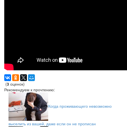
(
3
оценок)
Рекомендуем к прочтению:
Когда проживающего невозможно
выселить из вашей, даже если он не прописан