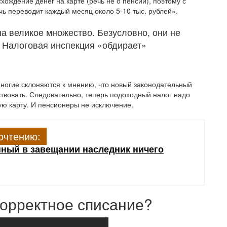
хождение денег на карте (речь не о пенсии), поэтому с
чь переводит каждый месяц около 5-10 тыс. рублей».
а великое множество. Безусловно, они не
 – Налоговая инспекция «обдирает»
Многие склоняются к мнению, что новый законодательный
ствовать. Следовательно, теперь подоходный налог надо
вую карту. И пенсионеры не исключение.
очтению:
анный в завещании наследник ничего
екорректное списание?