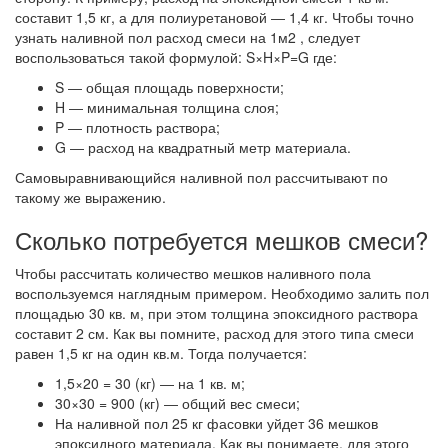
составит 1,5 кг, а для полиуретановой ― 1,4 кг. Чтобы точно
узнать наливной пол расход смеси на 1м2 , следует
воспользоваться такой формулой: S×H×P=G где:
S ― общая площадь поверхности;
H ― минимальная толщина слоя;
P ― плотность раствора;
G ― расход на квадратный метр материала.
Самовыравнивающийся наливной пол рассчитывают по
такому же выражению.
Сколько потребуется мешков смеси?
Чтобы рассчитать количество мешков наливного пола
воспользуемся наглядным примером. Необходимо залить пол
площадью 30 кв. м, при этом толщина эпоксидного раствора
составит 2 см. Как вы помните, расход для этого типа смеси
равен 1,5 кг на один кв.м. Тогда получается:
1,5×20 = 30 (кг) ― на 1 кв. м;
30×30 = 900 (кг) ― общий вес смеси;
На наливной пол 25 кг фасовки уйдет 36 мешков
эпоксидного материала. Как вы понимаете, для этого