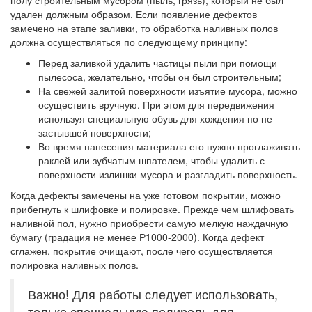
полу строительным мусором (пыль, грязь), который не был
удален должным образом. Если появление дефектов
замечено на этапе заливки, то обработка наливных полов
должна осуществляться по следующему принципу:
Перед заливкой удалить частицы пыли при помощи
пылесоса, желательно, чтобы он был строительным;
На свежей залитой поверхности изъятие мусора, можно
осуществить вручную. При этом для передвижения
используя специальную обувь для хождения по не
застывшей поверхности;
Во время нанесения материала его нужно проглаживать
раклей или зубчатым шпателем, чтобы удалить с
поверхности излишки мусора и разгладить поверхность.
Когда дефекты замечены на уже готовом покрытии, можно
прибегнуть к шлифовке и полировке. Прежде чем шлифовать
наливной пол, нужно приобрести самую мелкую наждачную
бумагу (градация не менее Р1000-2000). Когда дефект
сглажен, покрытие очищают, после чего осуществляется
полировка наливных полов.
Важно! Для работы следует использовать,
только специальную полироль для