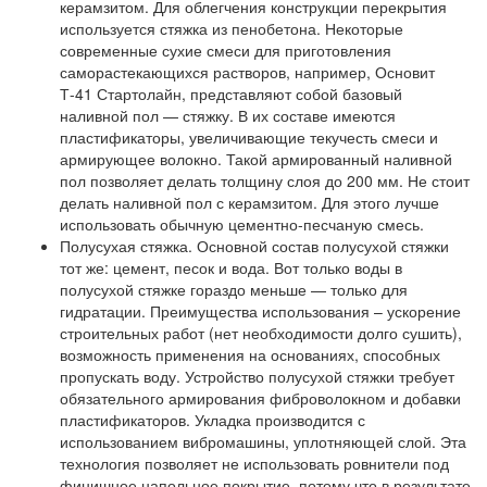
керамзитом. Для облегчения конструкции перекрытия
используется стяжка из пенобетона. Некоторые
современные сухие смеси для приготовления
саморастекающихся растворов, например, Основит
Т-41 Стартолайн, представляют собой базовый
наливной пол — стяжку. В их составе имеются
пластификаторы, увеличивающие текучесть смеси и
армирующее волокно. Такой армированный наливной
пол позволяет делать толщину слоя до 200 мм. Не стоит
делать наливной пол с керамзитом. Для этого лучше
использовать обычную цементно-песчаную смесь.
Полусухая стяжка.
Основной состав полусухой стяжки
тот же: цемент, песок и вода. Вот только воды в
полусухой стяжке гораздо меньше — только для
гидратации. Преимущества использования – ускорение
строительных работ (нет необходимости долго сушить),
возможность применения на основаниях, способных
пропускать воду. Устройство полусухой стяжки требует
обязательного армирования фиброволокном и добавки
пластификаторов. Укладка производится с
использованием вибромашины, уплотняющей слой. Эта
технология позволяет не использовать ровнители под
финишное напольное покрытие, потому что в результате