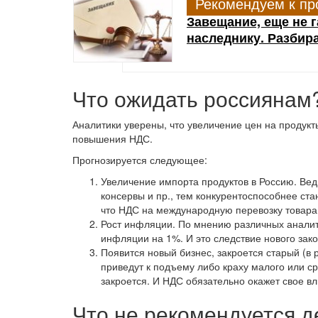
Рекомендуем к пр
Завещание, еще не г
наследнику. Разбир
Что ожидать россиянам
Аналитики уверены, что увеличение цен на продукты
повышения НДС.
Прогнозируется следующее:
Увеличение импорта продуктов в Россию. Вед
консервы и пр., тем конкурентоспособнее ста
что НДС на международную перевозку товара
Рост инфляции. По мнению различных аналит
инфляции на 1%. И это следствие нового зак
Появится новый бизнес, закроется старый (в
приведут к подъему либо краху малого или с
закроется. И НДС обязательно окажет свое в
Что не рекомендуется 