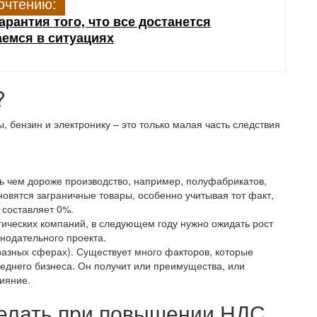
очтению:
арантия того, что все достанется
аемся в ситуациях
?
, бензин и электронику – это только малая часть следствия
ь чем дороже производство, например, полуфабрикатов,
новятся заграничные товары, особенно учитывая тот факт,
 составляет 0%.
ических компаний, в следующем году нужно ожидать рост
онодательного проекта.
 разных сферах). Существует много факторов, которые
реднего бизнеса. Он получит или преимущества, или
лияние.
делать при повышении НДС