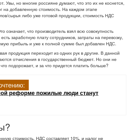
т. Увы, но многие россияне думают, что это их не коснется,
ог на добавленную стоимость. На каждом этапе
лов/сырья либо уже готовой продукции, стоимость НДС
то означает, что производитель взял всю совокупность
 есть заработную плату сотрудников, затраты на перевозку,
аемую прибыль и уже к полной сумме был добавлен НДС.
овая продукция переходит из одних рук в другие. В данной
аются отчисления в государственный бюджет. Но они не
 что подорожает, и за что придется платить больше?
очтению:
ной реформе пожилые люди станут
ты?
нную стоимость. НДС составляет 10%, и налог не