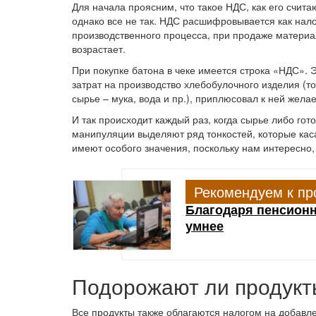
Для начала проясним, что такое НДС, как его считаю
однако все не так. НДС расшифровывается как нал
производственного процесса, при продаже материа
возрастает.
При покупке батона в чеке имеется строка «НДС». Э
затрат на производство хлебобулочного изделия (то
сырье – мука, вода и пр.), приплюсовал к ней жел
И так происходит каждый раз, когда сырье либо гот
манипуляции выделяют ряд тонкостей, которые кас
имеют особого значения, поскольку нам интересно,
Рекомендуем к пр
Благодаря пенсион
умнее
Подорожают ли продук
Все продукты также облагаются налогом на добавле