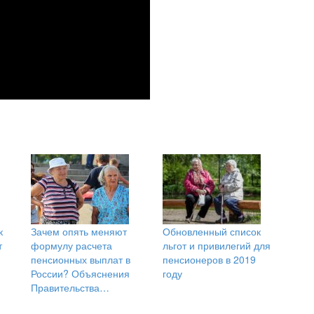
к
Зачем опять меняют
Обновленный список
т
формулу расчета
льгот и привилегий для
пенсионных выплат в
пенсионеров в 2019
России? Объяснения
году
Правительства…