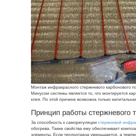
Монтаж инфракрасного стержневого карбонового п
Минусом системы является то, что монтируется кар
клея. По этой причине возможна только капитальна
Принцип работы стержневого т
За способность к саморегуляции
стержневой инфра
обогрева. Такие свойства ему обеспечивает композ
элементы. Если теплоотдача уменьшается, а темпер