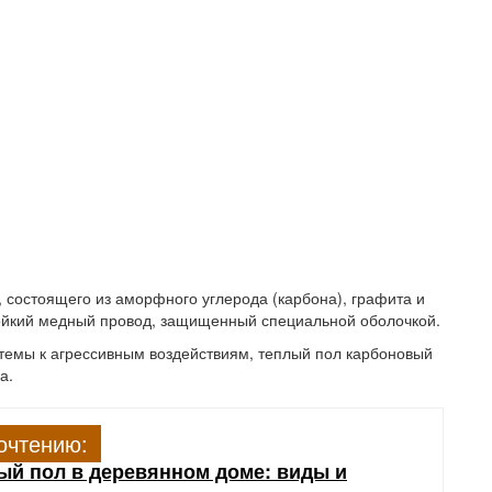
 состоящего из аморфного углерода (карбона), графита и
тойкий медный провод, защищенный специальной оболочкой.
темы к агрессивным воздействиям, теплый пол карбоновый
а.
очтению:
ый пол в деревянном доме: виды и