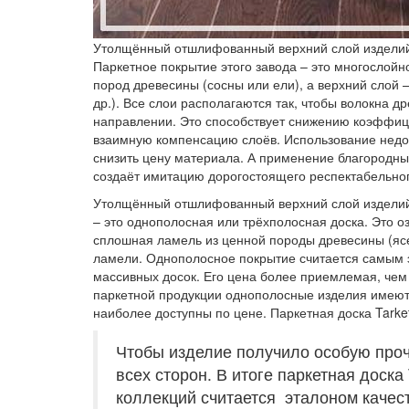
Утолщённый отшлифованный верхний слой изделий 
Паркетное покрытие этого завода – это многослойн
пород древесины (сосны или ели), а верхний слой – 
др.). Все слои располагаются так, чтобы волокна 
направлении. Это способствует снижению коэффиц
взаимную компенсацию слоёв. Использование недо
снизить цену материала. А применение благородны
создаёт имитацию дорогостоящего респектабельног
Утолщённый отшлифованный верхний слой изделий 
– это однополосная или трёхполосная доска. Это оз
сплошная ламель из ценной породы древесины (ясень
ламели. Однополосное покрытие считается самым э
массивных досок. Его цена более приемлемая, чем
паркетной продукции однополосные изделия имеют
наиболее доступны по цене. Паркетная доска Tarke
Чтобы изделие получило особую проч
всех сторон. В итоге паркетная доска 
коллекций считается эталоном качес