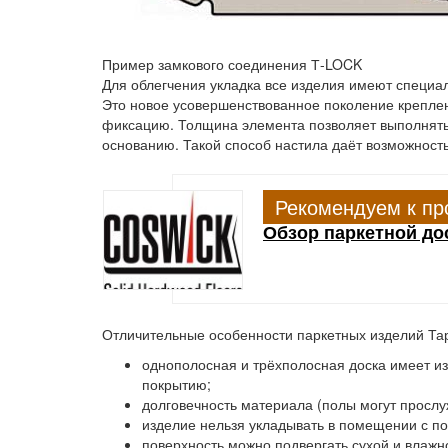
Пример замкового соединения Т-LOCK
Для облегчения укладка все изделия имеют специа
Это новое усовершенствованное поколение крепле
фиксацию. Толщина элемента позволяет выполнять
основанию. Такой способ настила даёт возможност
Рекомендуем к пр
Обзор паркетной дос
Отличительные особенности паркетных изделий Тар
однополосная и трёхполосная доска имеет и
покрытию;
долговечность материала (полы могут прослуж
изделие нельзя укладывать в помещении с п
поверхность можно подвергать сухой и влажн