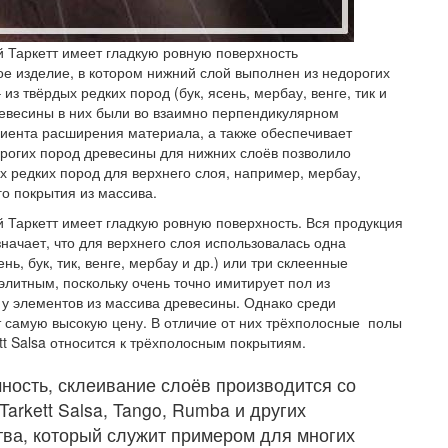
Таркетт имеет гладкую ровную поверхность
ое изделие, в котором нижний слой выполнен из недорогих
из твёрдых редких пород (бук, ясень, мербау, венге, тик и
древесины в них были во взаимно перпендикулярном
иента расширения материала, а также обеспечивает
рогих пород древесины для нижних слоёв позволило
х редких пород для верхнего слоя, например, мербау,
о покрытия из массива.
Таркетт имеет гладкую ровную поверхность. Вся продукция
начает, что для верхнего слоя использовалась одна
, бук, тик, венге, мербау и др.) или три склеенные
литным, поскольку очень точно имитирует пол из
 у элементов из массива древесины. Однако среди
 самую высокую цену. В отличие от них трёхполосные полы
tt Salsa относится к трёхполосным покрытиям.
ность, склеивание слоёв производится со
Tarkett Salsa, Tango, Rumba и других
тва, который служит примером для многих