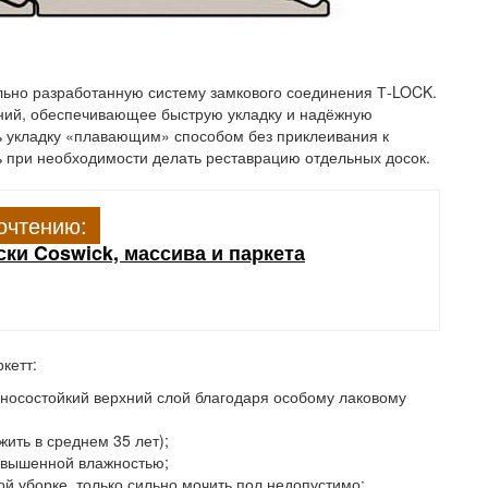
льно разработанную систему замкового соединения Т-LOCK.
ний, обеспечивающее быструю укладку и надёжную
 укладку «плавающим» способом без приклеивания к
ь при необходимости делать реставрацию отдельных досок.
очтению:
ки Coswick, массива и паркета
кетт:
зносостойкий верхний слой благодаря особому лаковому
ить в среднем 35 лет);
овышенной влажностью;
ой уборке, только сильно мочить пол недопустимо;