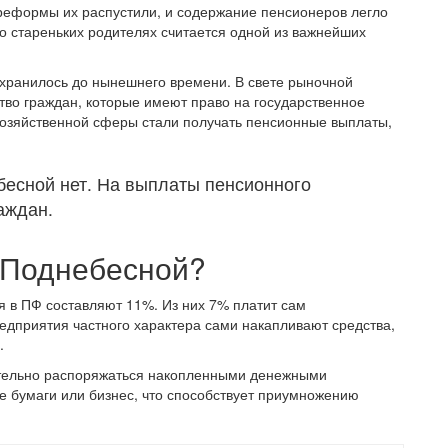
реформы их распустили, и содержание пенсионеров легло
 о стареньких родителях считается одной из важнейших
охранилось до нынешнего времени. В свете рыночной
тво граждан, которые имеют право на государственное
охозяйственной сферы стали получать пенсионные выплаты,
есной нет. На выплаты пенсионного
аждан.
в Поднебесной?
я в ПФ составляют 11%. Из них 7% платит сам
едприятия частного характера сами накапливают средства,
.
ятельно распоряжаться накопленными денежными
е бумаги или бизнес, что способствует приумножению