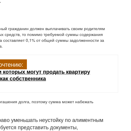
.
бный гражданин должен выплачивать своим родителям
ых средств, то помимо требуемой суммы содержания
а составляет 0,1% от общей суммы задолженности за
в.
очтению:
и которых могут продать квартиру
 как собственника
огашения долга, поэтому сумма может набежать
право уменьшать неустойку по алиментным
ебуется представить документы,