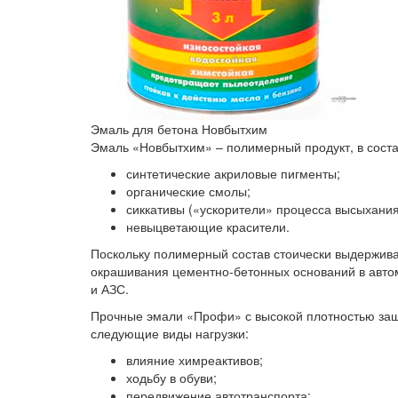
Эмаль для бетона Новбытхим
Эмаль «Новбытхим» – полимерный продукт, в соста
синтетические акриловые пигменты;
органические смолы;
сиккативы («ускорители» процесса высыхания
невыцветающие красители.
Поскольку полимерный состав стоически выдержива
окрашивания цементно-бетонных оснований в автома
и АЗС.
Прочные эмали «Профи» с высокой плотностью защ
следующие виды нагрузки:
влияние химреактивов;
ходьбу в обуви;
передвижение автотранспорта;