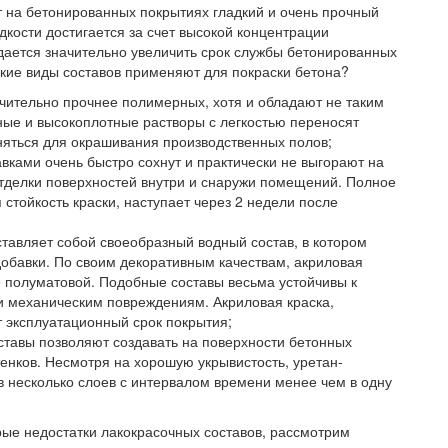
т на бетонированных покрытиях гладкий и очень прочный
дкости достигается за счет высокой концентрации
дается значительно увеличить срок службы бетонированных
акие виды составов применяют для покраски бетона?
ительно прочнее полимерных, хотя и обладают не таким
ые и высокоплотные растворы с легкостью переносят
няться для окрашивания производственных полов;
ками очень быстро сохнут и практически не выгорают на
отделки поверхностей внутри и снаружи помещений. Полное
 стойкость краски, наступает через 2 недели после
тавляет собой своеобразный водный состав, в котором
обавки. По своим декоративным качествам, акриловая
е полуматовой. Подобные составы весьма устойчивы к
и механическим повреждениям. Акриловая краска,
т эксплуатационный срок покрытия;
ставы позволяют создавать на поверхности бетонных
енков. Несмотря на хорошую укрывистость, уретан-
в несколько слоев с интервалом времени менее чем в одну
ые недостатки лакокрасочных составов, рассмотрим