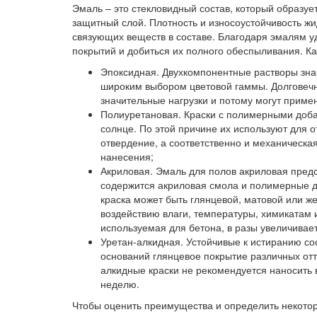
Эмаль – это стекловидный состав, который образуе
защитный слой. Плотность и износоустойчивость жи
связующих веществ в составе. Благодаря эмалям у
покрытий и добиться их полного обеспыливания. К
Эпоксидная.
Двухкомпонентные растворы знач
широким выбором цветовой гаммы. Долговечн
значительные нагрузки и потому могут приме
Полиуретановая.
Краски с полимерными добав
солнце. По этой причине их используют для 
отвердение, а соответственно и механическая
нанесения;
Акриловая.
Эмаль для полов акриловая предс
содержится акриловая смола и полимерные д
краска может быть глянцевой, матовой или ж
воздействию влаги, температуры, химикатам 
используемая для бетона, в разы увеличивае
Уретан-алкидная.
Устойчивые к истиранию со
оснований глянцевое покрытие различных отт
алкидные краски не рекомендуется наносить 
неделю.
Чтобы оценить преимущества и определить некотор