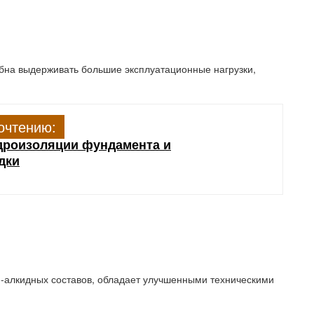
бна выдерживать большие эксплуатационные нагрузки,
очтению:
дроизоляции фундамента и
дки
ан-алкидных составов, обладает улучшенными техническими