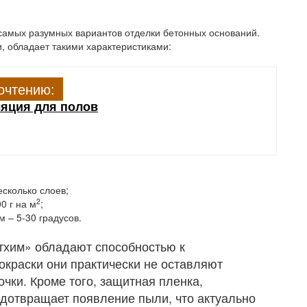
самых разумных вариантов отделки бетонных оснований.
, обладает такими характеристиками:
очтению:
яция для полов
есколько слоев;
2
0 г на м
;
– 5-30 градусов.
ытхим» обладают способностью к
краски они практически не оставляют
очки. Кроме того, защитная пленка,
едотвращает появление пыли, что актуально