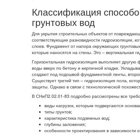
Классификация способо
грунтовых вод
Для укрытия строительных объектов от повреждаю
соответствующие разновидности гидроизоляции, к
слоев. Фундамент от напора окружающих грунтовы
которые наносятся на стены. Это – вертикальная г
Горизонтальная гидроизоляция выполняет другую 
воды вверх по бетону и кирпичной кладке. Укладыв
создают под подошвой фундаментной ленты, второй 
Существует третий тип – гидроизоляция пола, кото
защиты. Однако в связи с технологической похоже
В СНиП2.02.01-83 подробно рассмотрены все требо
виды нагрузок, которым подвергаются основа
типы грунтов;
характеристика подземных вод;
глубины заложения;
особенности проектирования в зависимости о