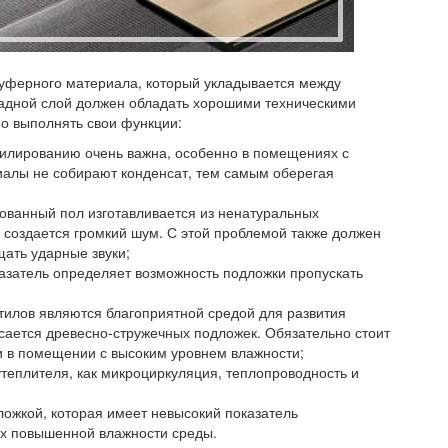
 буферного материала, который укладывается между
адной слой должен обладать хорошими техническими
но выполнять свои функции:
илированию очень важна, особенно в помещениях с
лы не собирают конденсат, тем самым оберегая
ванный пол изготавливается из ненатуральных
 создается громкий шум. С этой проблемой также должен
щать ударные звуки;
затель определяет возможность подложки пропускать
илов являются благоприятной средой для развития
сается древесно-стружечных подложек. Обязательно стоит
и в помещении с высоким уровнем влажности;
утеплителя, как микроциркуляция, теплопроводность и
ожкой, которая имеет невысокий показатель
ях повышенной влажности среды.