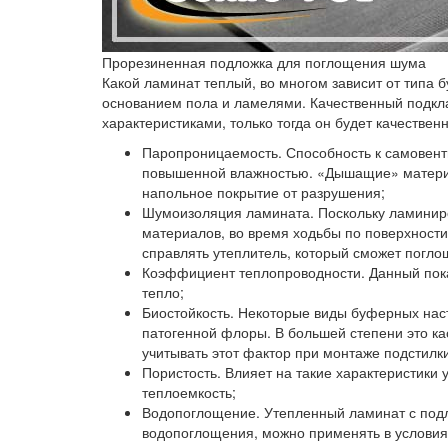
Прорезиненная подложка для поглощения шума
Какой ламинат теплый, во многом зависит от типа
основанием пола и ламелями. Качественный подкл
характеристиками, только тогда он будет качествен
Паропроницаемость.
Способность к самовент
повышенной влажностью. «Дышащие» материа
напольное покрытие от разрушения;
Шумоизоляция ламината.
Поскольку ламиниро
материалов, во время ходьбы по поверхности
справлять утеплитель, который сможет погло
Коэффициент теплопроводности.
Данный пока
тепло;
Биостойкость.
Некоторые виды буферных наст
патогенной флоры. В большей степени это ка
учитывать этот фактор при монтаже подстилк
Пористость.
Влияет на такие характеристики 
теплоемкость;
Водопоглощение.
Утепленный ламинат с подл
водопоглощения, можно применять в услови