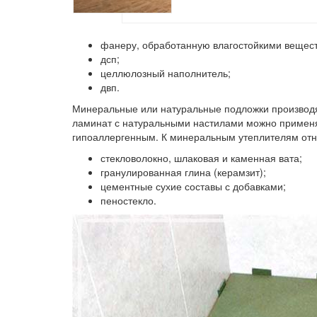
фанеру, обработанную влагостойкими вещес
дсп;
целлюлозный наполнитель;
двп.
Минеральные или натуральные подложки
производя
ламинат с натуральными настилами можно применят
гипоаллергенным. К минеральным утеплителям отн
стекловолокно, шлаковая и каменная вата;
гранулированная глина (керамзит);
цементные сухие составы с добавками;
пеностекло.