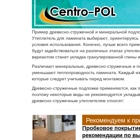
Пример древесно-стружечной и минеральной подл
Утеплитель для ламината выбирают, ориентируясь н
условия использования. Конечно, лучше всего прим
будут задействоваться на различных этапах утепле
вариантом станет укладка гранулированной глины 
Различают минеральные, древесно-стружечные и п
уменьшают теплопроводность ламината. Каждый из 
которые следует учитывать перед монтажом.
Древесно-стружечные подложки
применяются, как пр
поэтому некоторые виды не рекомендуется укладыв
древесно-стружечным утеплителям относят:
Рекомендуем к пр
Пробковое покрытие
рекомендации по вы