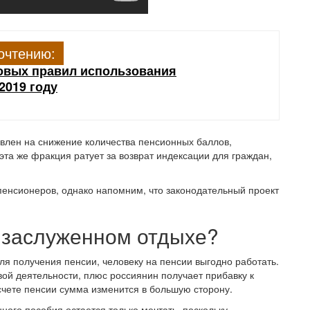
очтению:
овых правил использования
2019 году
влен на снижение количества пенсионных баллов,
та же фракция ратует за возврат индексации для граждан,
енсионеров, однако напомним, что законодательный проект
а заслуженном отдыхе?
 получения пенсии, человеку на пенсии выгодно работать.
вой деятельности, плюс россиянин получает прибавку к
счете пенсии сумма изменится в большую сторону.
ного пособия остается только мечтать, поскольку