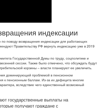
звращения индексации
ию по поводу возвращения индексации для работающих
мендуют Правительству РФ вернуть индексацию уже в 2019
омитета Государственной Думы по труду, соцполитике и
весенней сессии. Также было отмечено, что обсуждать будут
требительской корзины – власти планируют ее увеличить.
время доминирующей проблемой в пенсионном
ия к пенсионным баллам. Из-за их дефицита многие
характера, вследствие чего единственный возможный
ают государственные выплаты на
которые получают граждане с