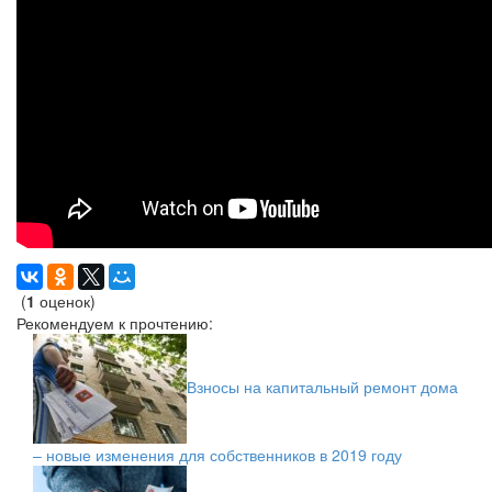
(
1
оценок)
Рекомендуем к прочтению:
Взносы на капитальный ремонт дома
– новые изменения для собственников в 2019 году