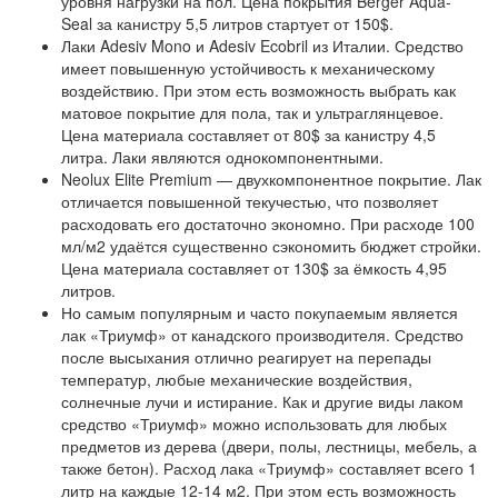
уровня нагрузки на пол. Цена покрытия Berger Aqua-
Seal за канистру 5,5 литров стартует от 150$.
Лаки
Adesiv Mono и Adesiv Ecobri
l из Италии. Средство
имеет повышенную устойчивость к механическому
воздействию. При этом есть возможность выбрать как
матовое покрытие для пола, так и ультраглянцевое.
Цена материала составляет от 80$ за канистру 4,5
литра. Лаки являются однокомпонентными.
Neolux Elite Premium
— двухкомпонентное покрытие. Лак
отличается повышенной текучестью, что позволяет
расходовать его достаточно экономно. При расходе 100
мл/м2 удаётся существенно сэкономить бюджет стройки.
Цена материала составляет от 130$ за ёмкость 4,95
литров.
Но самым популярным и часто покупаемым является
лак
«Триумф»
от канадского производителя. Средство
после высыхания отлично реагирует на перепады
температур, любые механические воздействия,
солнечные лучи и истирание. Как и другие виды лаком
средство «Триумф» можно использовать для любых
предметов из дерева (двери, полы, лестницы, мебель, а
также бетон). Расход лака «Триумф» составляет всего 1
литр на каждые 12-14 м2. При этом есть возможность