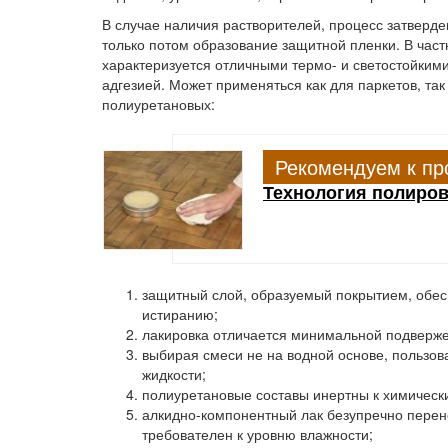
В случае наличия растворителей, процесс затверд
только потом образование защитной пленки. В час
характеризуется отличными термо- и светостойким
адгезией. Может применяться как для паркетов, так
полиуретановых:
Рекомендуем к пр
Технология полиров
защитный слой
, образуемый покрытием, обес
истиранию;
лакировка
отличается минимальной подверже
выбирая смеси не на водной основе, пользов
жидкости;
полиуретановые составы
инертны к химическ
алкидно-компонентный лак
безупречно перен
требователен к уровню влажности;