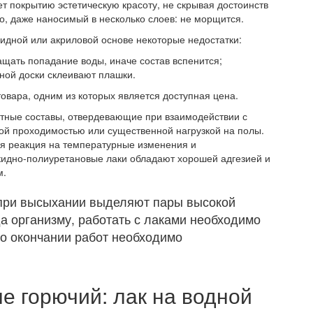
т покрытию эстетическую красоту, не скрывая достоинств
но, даже наносимый в несколько слоев: не морщится.
кидной или акриловой основе некоторые недостатки:
щать попадание воды, иначе состав вспенится;
ной доски склеивают плашки.
овара, одним из которых является доступная цена.
нтные составы, отвердевающие при взаимодействии с
ой проходимостью или существенной нагрузкой на полы.
я реакция на температурные изменения и
кидно-полиуретановые лаки обладают хорошей адгезией и
м.
при высыхании выделяют пары высокой
а организму, работать с лаками необходимо
По окончании работ необходимо
е горючий: лак на водной