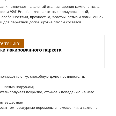
евания включает начальный этап испарения компонента, а
тности VGT Premium лак паркетный полиуретановый,
и особенностями, прочностью, эластичностью и повышенной
 и для паркетной доски. Другие плюсы составов
очтению:
ки лакированного паркета
печивает пленку, способную долго противостоять
нностью нагрузкам;
атель получает
покрытие
, стойкое к попаданию на него
им веществам;
осит температурные перемены в помещении, а также не