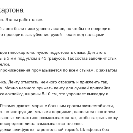
картона
ю. Этапы работ такие:
бы они были ниже уровня листов, но чтобы не повредить
о проверить заглубление рукой – если под пальцами
ов гипсокартона, нужно подготовить стыки. Для этого
в 5 мм под углом в 45 градусов. Так состав заполнит стык
елки.
о проникновения промазывается по всем стыкам, с захватом
ка. Ленту отмотать, немного отрезать и приклеить так,
а. Можно немного прижать ленту для лучшей приклейки.
самоклейку, ширины 5-10 см, это упрощает выкладку и
 Рекомендуются марки с большим сроком жизнестойкости,
месь по инструкции, малыми порциями, наносится шпателем
занных листах гипс размазывается так, чтобы закрыть сетку
 посередине листа замазываются точечно.
заделки шлифуются строительной теркой. Шлифовка без