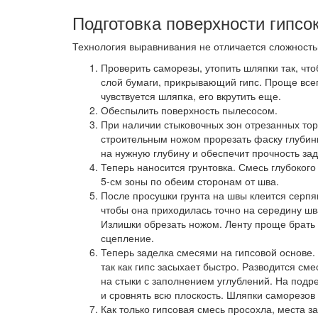
Подготовка поверхности гипсо
Технология выравнивания не отличается сложность
Проверить саморезы, утопить шляпки так, что
слой бумаги, прикрывающий гипс. Проще всег
чувствуется шляпка, его вкрутить еще.
Обеспылить поверхность пылесосом.
При наличии стыковочных зон отрезанных торц
строительным ножом прорезать фаску глубины 
на нужную глубину и обеспечит прочность зад
Теперь наносится грунтовка. Смесь глубоког
5-см зоны по обеим сторонам от шва.
После просушки грунта на швы клеится серпян
чтобы она приходилась точно на середину шв
Излишки обрезать ножом. Ленту проще брать 
сцепление.
Теперь заделка смесями на гипсовой основе.
так как гипс засыхает быстро. Разводится с
на стыки с заполнением углублений. На подре
и сровнять всю плоскость. Шляпки саморезов
Как только гипсовая смесь просохла, места 