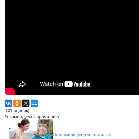
(
21
оценок)
Рекомендуем к прочтению:
Оформили уход за пожилым