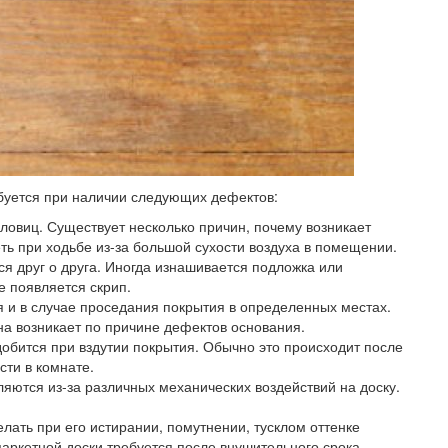
буется при наличии следующих дефектов:
оловиц.
Существует несколько причин, почему возникает
ть при ходьбе из-за большой сухости воздуха в помещении.
ся друг о друга. Иногда изнашивается подложка или
е появляется скрип.
 и в случае проседания покрытия в определенных местах.
на возникает по причине дефектов основания.
обится при вздутии покрытия. Обычно это происходит после
сти в комнате.
яются из-за различных механических воздействий на доску.
елать при его истирании, помутнении, тусклом оттенке
паркетной доски требуется после внушительного срока