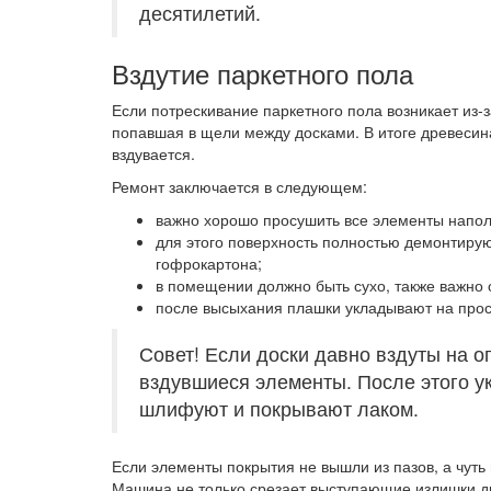
десятилетий.
Вздутие паркетного пола
Если потрескивание паркетного пола возникает из-з
попавшая в щели между досками. В итоге древесина
вздувается.
Ремонт заключается в следующем:
важно хорошо просушить все элементы напол
для этого поверхность полностью демонтирую
гофрокартона;
в помещении должно быть сухо, также важно
после высыхания плашки укладывают на про
Совет! Если доски давно вздуты на о
вздувшиеся элементы. После этого у
шлифуют и покрывают лаком.
Если элементы покрытия не вышли из пазов, а чуть
Машина не только срезает выступающие излишки дре