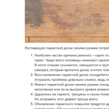
Реставрация паркетной доски своими руками потре
Наиболее частая причина ремонта –
скрип п
скрип. Чаще всего половицы начинают скрипе
В итоге плашки ссыхаются, смещаются и трут
саморез, которым крепится доска, в итоге тож
Восстановление паркетной доски
понадобится
Устранить проблему довольно сложно, ведь о
Ремонт паркетной доски
своими руками понад
затопления или из-за высокого уровня влажно
Царапины на паркете,
трещины и сколы появл
Но исправить этот дефект проще всего.
Обновление паркетного покрытия
придется д
поверхности. Обычно такой ремонт полов из 