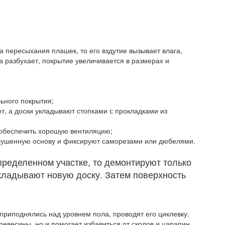
а пересыхания плашек, то его вздутие вызывает влага,
 разбухает, покрытие увеличивается в размерах и
ьного покрытия;
т, а доски укладывают стопками с прокладками из
 обеспечить хорошую вентиляцию;
сушенную основу и фиксируют саморезами или дюбелями.
пределенном участке, то демонтируют только
кладывают новую доску. Затем поверхность
 приподнялись над уровнем пола, проводят его циклевку.
весины, но и помогает избавиться от сколов и царапин.