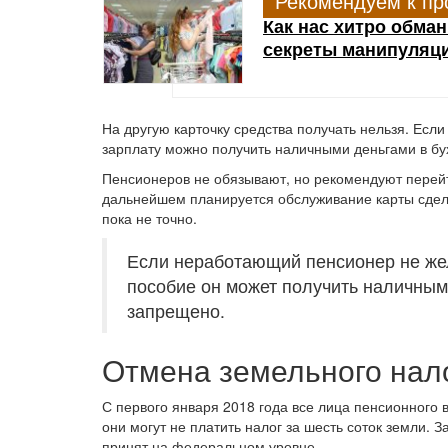
Рекомендуем к пр
Как нас хитро обма
секреты манипуляц
На другую карточку средства получать нельзя. Если 
зарплату можно получить наличными деньгами в бу
Пенсионеров не обязывают, но рекомендуют перейт
дальнейшем планируется обслуживание карты сделат
пока не точно.
Если неработающий пенсионер не жел
пособие он может получить наличным
запрещено.
Отмена земельного нал
С первого января 2018 года все лица пенсионного 
они могут не платить налог за шесть соток земли. 
принят на федеральном уровне.