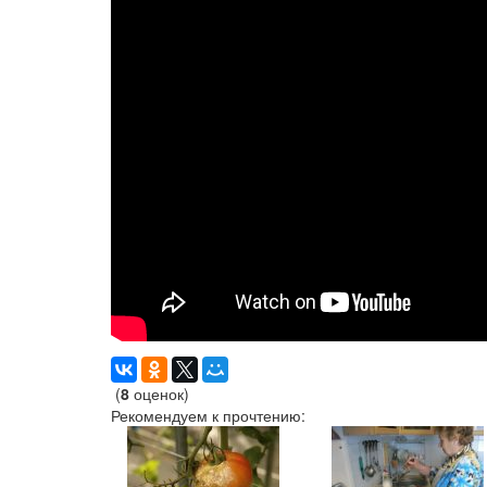
(
8
оценок)
Рекомендуем к прочтению: