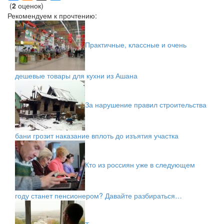
(
2
оценок)
Рекомендуем к прочтению:
Практичные, классные и очень
дешевые товары для кухни из Ашана
За нарушение правил строительства
бани грозит наказание вплоть до изъятия участка
Кто из россиян уже в следующем
году станет пенсионером? Давайте разбираться…