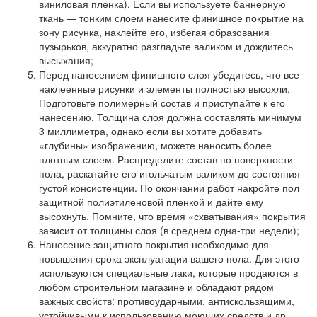
виниловая пленка). Если вы используете баннерную
ткань — тонким слоем нанесите финишное покрытие на
зону рисунка, наклейте его, избегая образования
пузырьков, аккуратно разгладьте валиком и дождитесь
высыхания;
Перед нанесением финишного слоя убедитесь, что все
наклеенные рисунки и элементы полностью высохли.
Подготовьте полимерный состав и приступайте к его
нанесению. Толщина слоя должна составлять минимум
3 миллиметра, однако если вы хотите добавить
«глубины» изображению, можете наносить более
плотным слоем. Распределите состав по поверхности
пола, раскатайте его игольчатым валиком до состояния
густой консистенции. По окончании работ накройте пол
защитной полиэтиленовой пленкой и дайте ему
высохнуть. Помните, что время «схватывания» покрытия
зависит от толщины слоя (в среднем одна-три недели);
Нанесение защитного покрытия
необходимо для
повышения срока эксплуатации вашего пола. Для этого
используются специальные лаки, которые продаются в
любом строительном магазине и обладают рядом
важных свойств: противоударными, антискользящими,
устойчивыми к использованию моющих средств и др.