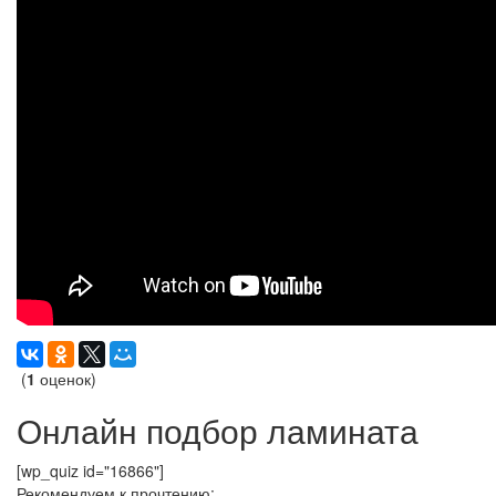
(
1
оценок)
Онлайн подбор ламината
[wp_quiz id="16866"]
Рекомендуем к прочтению: