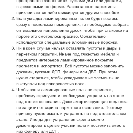
пространство заполняется кусками ДСП или досками,
вырезанными по форме. Расшатанные паркетины
приклеиваются либо фиксируются другим способом.
Если укладка ламинированных полов будет вестись
сразу в нескольких помещениях, то необходимо выбрать
оптимальное направление досок, чтобы при стыковке на
пороге это смотрелось красиво. Обязательно
используются специальные алюминиевые порожки.
Ни в коем случае нельзя оставлять пустоты и дыры в
паркетном покрытии. Иначе под тяжестью мебели и
предметов интерьера ламинированное покрытие
прогнётся и испортится. Всё пустоты можно заполнить
досками, кусками ДСП, фанеры или ДВП. При этом
нужно стараться, чтобы укладываемые элементы не
выступали над поверхностью пола.
Чтобы ваши ламинированные полы не скрипели,
проблему скрипучести необходимо устранить на этапе
подготовки основания. Даже амортизирующая подложка
не защитит от скрипа паркетного основания. Поэтому
причину нужно искать и устранять на подготовительном
этапе. Иногда для устранения скрипа можно
демонтировать целые участки пола и постелить вместо
них фанеру или ДСП.