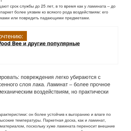
т
ют срок службы до 25 лет, в то время как у ламината – до
 паркет более уязвим ко всякого рода воздействиям: его
луками или повредить падающими предметами.
очтению:
ood Bee и другие популярные
ировать: повреждения легко убираются с
нного слоя лака. Ламинат – более прочное
механическим воздействиям, но практически
актеристики: он более устойчив к выгоранию и влаге по
ысокие температуры. Паркетная доска, как и ламинат,
 материалом, поскольку хуже ламината переносит внешние