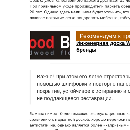
Срок службы качественного паркета достигает 25 ле
При правильном уходе производители паркета обеща
20 лет. Однако здесь нелишним будет уточнить, что
лаковое покрытие легко поцарапать мебелью, каб
Рекомендуем к пр
Инженерная доска W
бренды
Важно! При этом его легче отреставр
помощью шлифовки и повторно нанесе
покрытие, устойчивое к истиранию и 
не поддающееся реставрации.
Ламинат имеет более высокие эксплуатационные хар
сравнению с паркетной доской, хорошо переносит в
антистатична, однако является более «капризным»