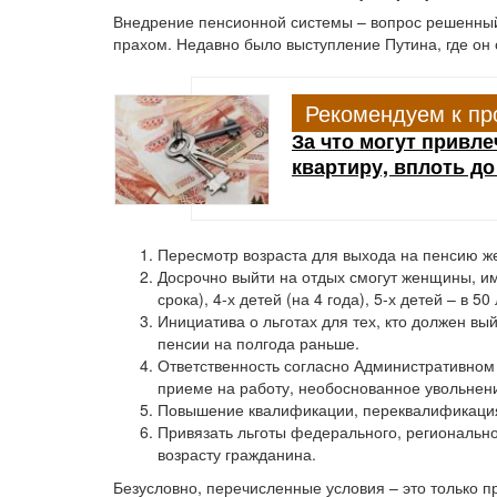
Внедрение пенсионной системы – вопрос решенный
прахом. Недавно было выступление Путина, где он 
Рекомендуем к пр
За что могут привле
квартиру, вплоть д
Пересмотр возраста для выхода на пенсию же
Досрочно выйти на отдых смогут женщины, и
срока), 4-х детей (на 4 года), 5-х детей – в 50 
Инициатива о льготах для тех, кто должен в
пенсии на полгода раньше.
Ответственность согласно Административном
приеме на работу, необоснованное увольнен
Повышение квалификации, переквалификация 
Привязать льготы федерального, регионально
возрасту гражданина.
Безусловно, перечисленные условия – это только 