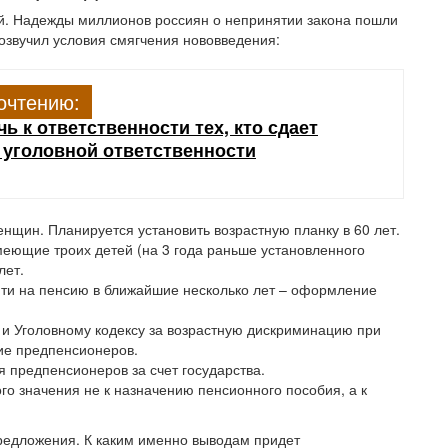
. Надежды миллионов россиян о непринятии закона пошли
озвучил условия смягчения нововведения:
очтению:
чь к ответственности тех, кто сдает
о уголовной ответственности
нщин. Планируется установить возрастную планку в 60 лет.
меющие троих детей (на 3 года раньше установленного
лет.
ыйти на пенсию в ближайшие несколько лет – оформление
 и Уголовному кодексу за возрастную дискриминацию при
ие предпенсионеров.
предпенсионеров за счет государства.
го значения не к назначению пенсионного пособия, а к
предложения. К каким именно выводам придет