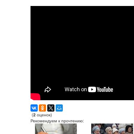
(
2
оценок)
Рекомендуем к прочтению: