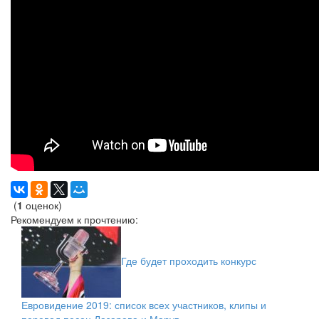
(
1
оценок)
Рекомендуем к прочтению:
Где будет проходить конкурс
Евровидение 2019: список всех участников, клипы и