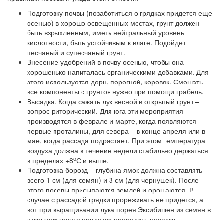
Подготовку почвы (позаботиться о грядках придется еще
осенью) в хорошо освещенных местах, грунт должен
быть взрыхленным, иметь нейтральный уровень
кислотности, быть устойчивым к влаге. Подойдет
песчаный и супесчаный грунт.
Внесение удобрений в почву осенью, чтобы она
хорошенько напиталась органическими добавками. Для
этого используется дерн, перегной, коровяк. Смешать
все компоненты с грунтов нужно при помощи грабель.
Высадка. Когда сажать лук весной в открытый грунт –
вопрос риторический. Для юга эти мероприятия
производятся в феврале и марте, когда появляются
первые проталины, для севера – в конце апреля или в
мае, когда рассада подрастает. При этом температура
воздуха должна в течение недели стабильно держаться
о
в пределах +8
С и выше.
Подготовка борозд – глубина ямок должна составлять
всего 1 см (для семян) и 3 см (для чернушек). После
этого посевы присыпаются землей и орошаются. В
случае с рассадой грядки прореживать не придется, а
вот при выращивании лука порея Эксибишен из семян в
открытом грунте придется проредить посадки.