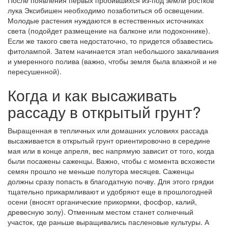
После появления первых пробившихся из-под земли ростков
лука Эксибишен необходимо позаботиться об освещении.
Молодые растения нуждаются в естественных источниках
света (подойдет размещение на балконе или подоконнике).
Если же такого света недостаточно, то придется обзавестись
фитолампой. Затем начинается этап небольшого закаливания
и умеренного полива (важно, чтобы земля была влажной и не
пересушенной).
Когда и как высаживать
рассаду в открытый грунт?
Выращенная в тепличных или домашних условиях рассада
высаживается в открытый грунт ориентировочно в середине
мая или в конце апреля, вес напрямую зависит от того, когда
были посажены саженцы. Важно, чтобы с момента всхожести
семян прошло не меньше полутора месяцев. Саженцы
должны сразу попасть в благодатную почву. Для этого грядки
тщательно прикармливают и удобряют еще в прошлогодней
осени (вносят органические прикормки, фосфор, калий,
древесную золу). Отменным местом станет солнечный
участок, где раньше выращивались пасленовые культуры. А