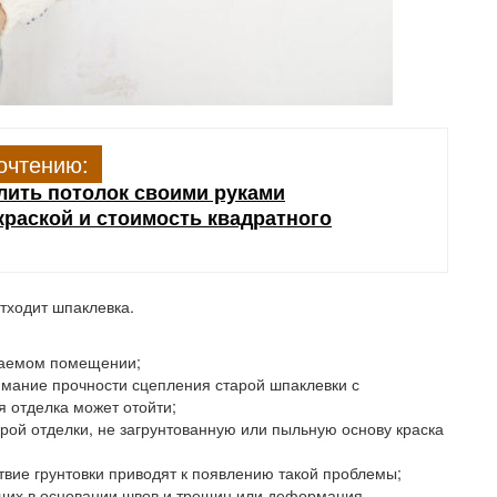
очтению:
лить потолок своими руками
раской и стоимость квадратного
отходит шпаклевка.
ваемом помещении;
имание прочности сцепления старой шпаклевки с
 отделка может отойти;
рой отделки, не загрунтованную или пыльную основу краска
твие грунтовки приводят к появлению такой проблемы;
щих в основании швов и трещин или деформация