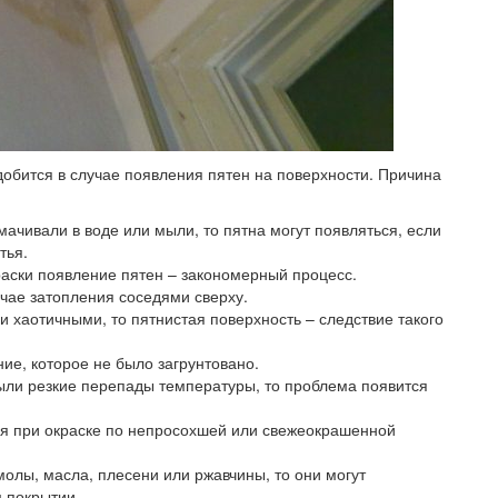
добится в случае появления пятен на поверхности.
Причина
ачивали в воде или мыли, то пятна могут появляться, если
тья.
раски появление пятен – закономерный процесс.
учае затопления соседями сверху.
 хаотичными, то пятнистая поверхность – следствие такого
ие, которое не было загрунтовано.
ыли резкие перепады температуры, то проблема появится
я при окраске по непросохшей или свежеокрашенной
молы, масла, плесени или ржавчины, то они могут
м покрытии.