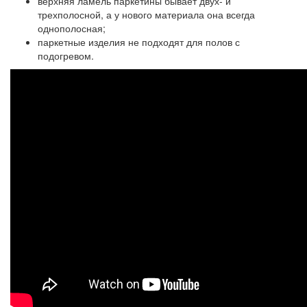
верхняя ламель паркетины
бывает двух- и
трехполосной, а у нового материала она всегда
однополосная;
паркетные изделия
не подходят для полов с
подогревом.