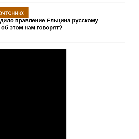
очтению:
едило правление Ельцина русскому
к об этом нам говорят?