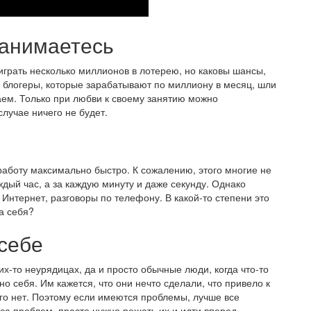
занимаетесь
играть несколько миллионов в лотерею, но каковы шансы,
 блогеры, которые зарабатывают по миллиону в месяц, шли
наем. Только при любви к своему занятию можно
лучае ничего не будет.
 работу максимально быстро. К сожалению, этого многие не
ждый час, а за каждую минуту и даже секунду. Однако
Интернет, разговоры по телефону. В какой-то степени это
а себя?
 себе
х-то неурядицах, да и просто обычные люди, когда что-то
но себя. Им кажется, что они нечто сделали, что привело к
его нет. Поэтому если имеются проблемы, лучше все
са проблем, просто нужно решать их и идти вперед.