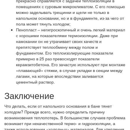
прекрасно справляется с задачей теплоизоляции в
помещениях с суровым микроклиматом. С его помощью
можно заделывать трещинки и щели не только в
напольном основании, но и в фундаменте, из-за чего от
пола может тянуть холодом;
Пенопласт
– негигроскопичный и очень легкий материал
с хорошими показателями термоизоляции. Даже при
намокании он не утрачивает своих качеств и
препятствует теплообмену между полом и
фундаментом. Его теплоизолирующие показатели
примерно в 25 раз превосходят показатели
керамзитобетона. Его зачастую используют при монтаже
«плавающей» стяжки, в случае укладки в секции между
лагами, на которые впоследствии заливается
цементный раствор.
Заключение
Что делать, если от напольного основания в бане тянет
холодом? Прежде всего, нужно определить причину
возникновения теплопотерь. В большинстве случаев проблема
возникает при некачественной термо- и гидроизоляции, а
также использовании «холодных» материалов. Для утепления