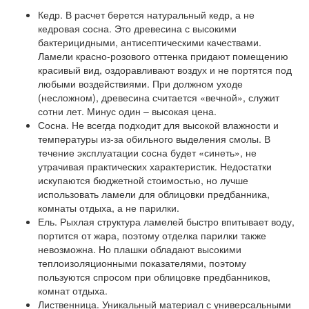
Кедр.
В расчет берется натуральный кедр, а не
кедровая сосна. Это древесина с высокими
бактерицидными, антисептическими качествами.
Ламели красно-розового оттенка придают помещению
красивый вид, оздоравливают воздух и не портятся под
любыми воздействиями. При должном уходе
(несложном), древесина считается «вечной», служит
сотни лет. Минус один – высокая цена.
Сосна.
Не всегда подходит для высокой влажности и
температуры из-за обильного выделения смолы. В
течение эксплуатации сосна будет «синеть», не
утрачивая практических характеристик. Недостатки
искупаются бюджетной стоимостью, но лучше
использовать ламели для облицовки предбанника,
комнаты отдыха, а не парилки.
Ель.
Рыхлая структура ламелей быстро впитывает воду,
портится от жара, поэтому отделка парилки также
невозможна. Но плашки обладают высокими
теплоизоляционными показателями, поэтому
пользуются спросом при облицовке предбанников,
комнат отдыха.
Лиственница.
Уникальный материал с универсальными