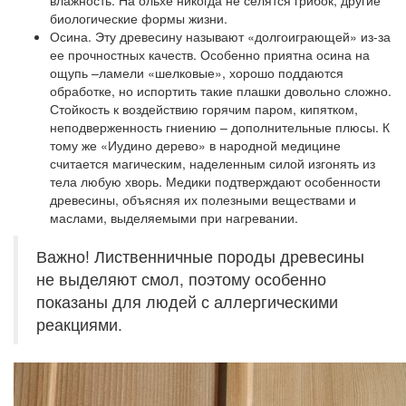
влажность. На ольхе никогда не селятся грибок, другие
биологические формы жизни.
Осина.
Эту древесину называют «долгоиграющей» из-за
ее прочностных качеств. Особенно приятна осина на
ощупь –ламели «шелковые», хорошо поддаются
обработке, но испортить такие плашки довольно сложно.
Стойкость к воздействию горячим паром, кипятком,
неподверженность гниению – дополнительные плюсы. К
тому же «Иудино дерево» в народной медицине
считается магическим, наделенным силой изгонять из
тела любую хворь. Медики подтверждают особенности
древесины, объясняя их полезными веществами и
маслами, выделяемыми при нагревании.
Важно! Лиственничные породы древесины
не выделяют смол, поэтому особенно
показаны для людей с аллергическими
реакциями.