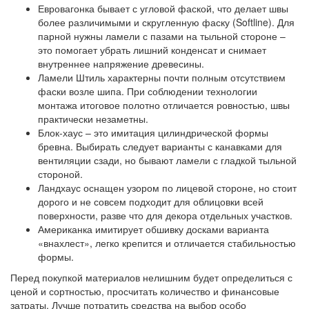
Евровагонка
бывает с угловой фаской, что делает швы
более различимыми и скругленную фаску (Softline). Для
парной нужны ламели с пазами на тыльной стороне –
это помогает убрать лишний конденсат и снимает
внутреннее напряжение древесины.
Ламели Штиль
характерны почти полным отсутствием
фаски возле шипа. При соблюдении технологии
монтажа итоговое полотно отличается ровностью, швы
практически незаметны.
Блок-хаус
– это имитация цилиндрической формы
бревна. Выбирать следует варианты с канавками для
вентиляции сзади, но бывают ламели с гладкой тыльной
стороной.
Ландхаус
оснащен узором по лицевой стороне, но стоит
дорого и не совсем подходит для облицовки всей
поверхности, разве что для декора отдельных участков.
Американка
имитирует обшивку досками варианта
«внахлест», легко крепится и отличается стабильностью
формы.
Перед покупкой материалов нелишним будет определиться с
ценой и сортностью, просчитать количество и финансовые
затраты. Лучше потратить средства на выбор особо